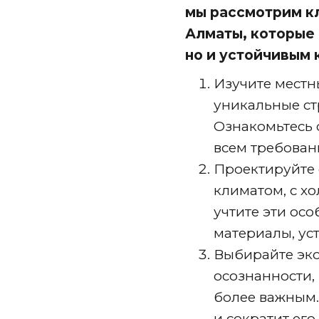
мы рассмотрим к
Алматы, которые 
но и устойчивым 
Изучите местн
уникальные ст
Ознакомьтесь 
всем требован
Проектируйте 
климатом, с х
учтите эти ос
материалы, ус
Выбирайте эко
осознанности,
более важным.
и сократит ег