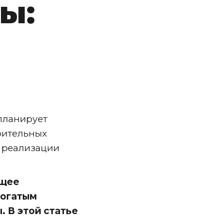
ы:
 планирует
роительных
 реализации
ющее
богатым
 В этой статье