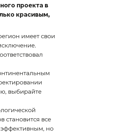
ного проекта в
олько красивым,
регион имеет свои
исключение.
оответствовал
континентальным
роектировании
ию, выбирайте
ологической
в становится все
гоэффективным, но