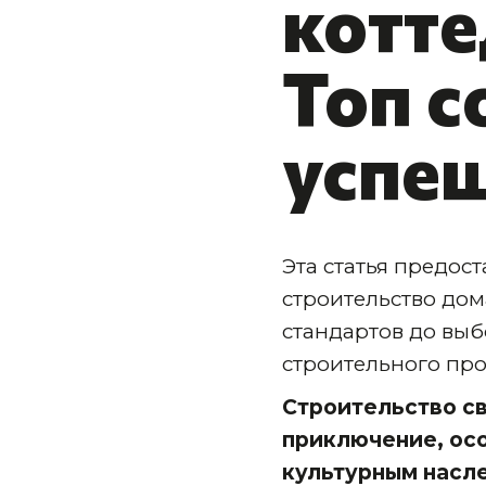
котте
Топ с
успеш
Эта статья предос
строительство дом
стандартов до вы
строительного про
Строительство с
приключение, осо
культурным насле