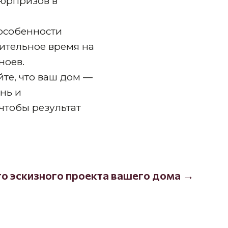
сюрпризов в
 особенности
ительное время на
ноев.
йте, что ваш дом —
знь и
чтобы результат
о эскизного проекта вашего дома →